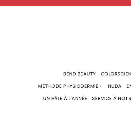
BEND BEAUTY
COLORSCIE
MÉTHODE PHYSIODERMIE
NUDA
E
CHRONO REPAIR WHITE - LIGNE ÉCLAIRCISSANTE
RENFORÇATEUR DE TISSUS (BOOSTERS)
UN HÂLE À L'ANNÉE
SERVICE À NOT