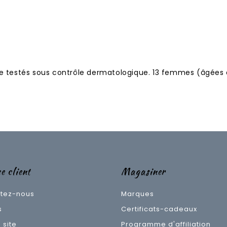
ue testés sous contrôle dermatologique. 13 femmes (âgées 
e client
Magasiner
tez-nous
Marques
s
Certificats-cadeaux
 site
Programme d'affiliation