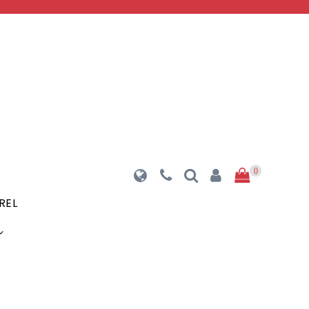
0
REL