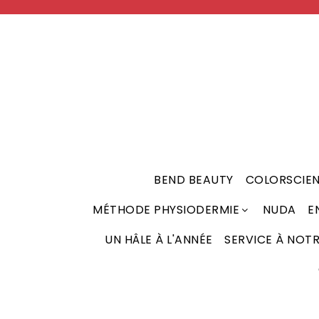
BEND BEAUTY
COLORSCIE
MÉTHODE PHYSIODERMIE
NUDA
E
CHRONO REPAIR WHITE - LIGNE ÉCLAIRCISSANTE
RENFORÇATEUR DE TISSUS (BOOSTERS)
UN HÂLE À L'ANNÉE
SERVICE À NOT