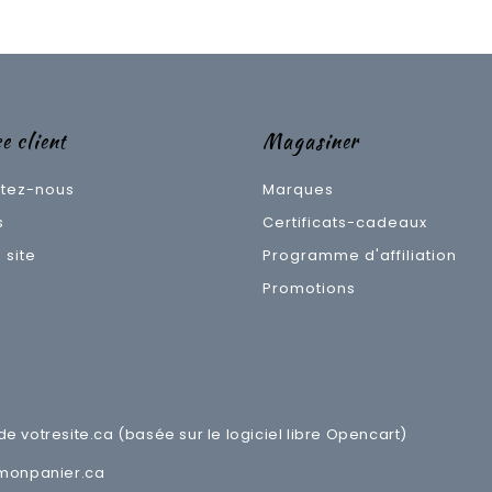
e client
Magasiner
tez-nous
Marques
s
Certificats-cadeaux
 site
Programme d'affiliation
Promotions
 de
votresite.ca
(basée sur le logiciel libre
Opencart
)
monpanier.ca