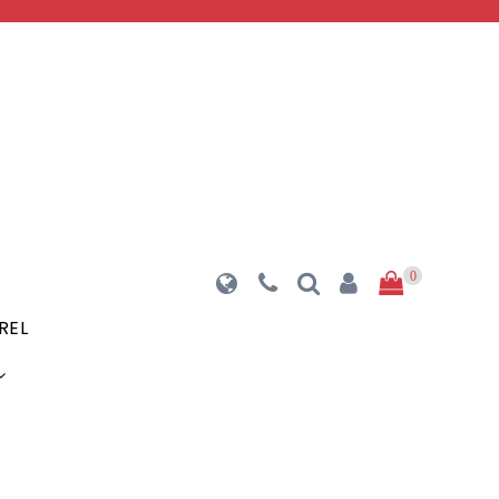
0
REL