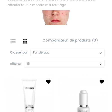
Infinity
affecter tout le monde et à tout âge.
Vagheggi
Produit
corporel
Comparateur de produits (0)
Un
hâle
à
Classer par
l'année
Afficher
Service
à
notre
centre
Recommandations
pour
votre
peau