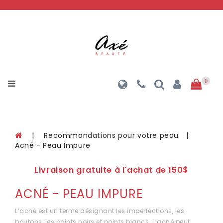
Catégories
Bend
Beauty
colorscience
0
Davincia
LPG
Cosmétique
Recommandations pour votre peau
Acné - Peau Impure
Medicalia
Méthode
Livraison gratuite à l'achat de 150$
physiodermie
ACNÉ - PEAU IMPURE
NUDA
L’acné est un terme désignant les imperfections, les
Endermologie
boutons, les points noirs et points blancs. L’acné peut