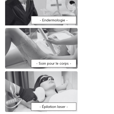
- Endermologie -
- Soin pour le corps -
- Épilation laser -