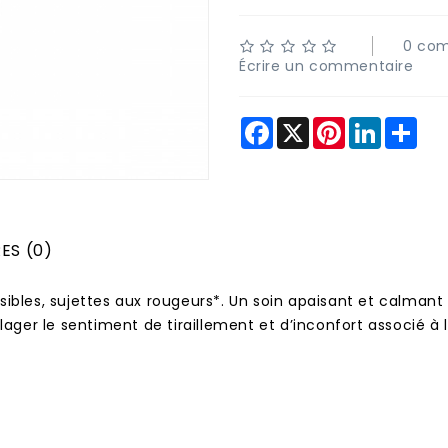
0 com
Écrire un commentaire
Facebook
X
Pinterest
LinkedIn
Sha
ES (0)
bles, sujettes aux rougeurs*. Un soin apaisant et calmant po
lager le sentiment de tiraillement et d’inconfort associé à l