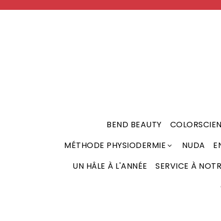
BEND BEAUTY
COLORSCIE
MÉTHODE PHYSIODERMIE
NUDA
E
CHRONO REPAIR WHITE - LIGNE ÉCLAIRCISSANTE
RENFORÇATEUR DE TISSUS (BOOSTERS)
UN HÂLE À L'ANNÉE
SERVICE À NOT