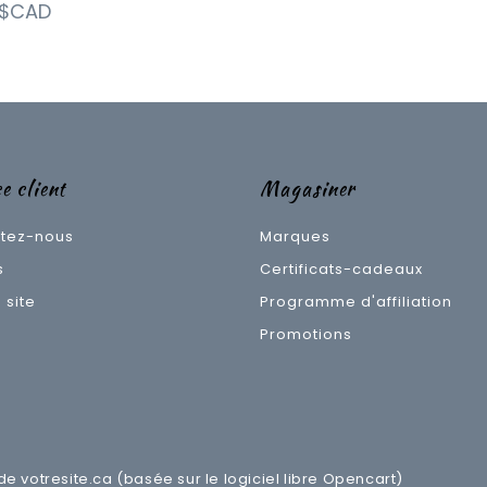
9$CAD
e client
Magasiner
tez-nous
Marques
s
Certificats-cadeaux
 site
Programme d'affiliation
Promotions
 de
votresite.ca
(basée sur le logiciel libre
Opencart
)