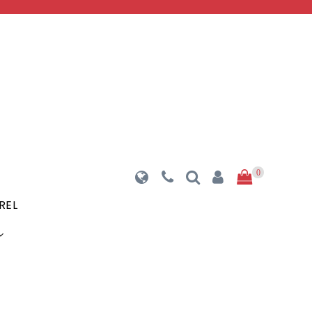
0
REL