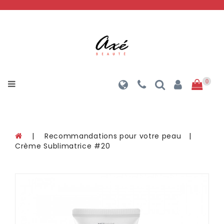
Catégories
Bend
Beauty
colorscience
0
Davincia
LPG
Cosmétique
Recommandations pour votre peau
Crème Sublimatrice #20
Medicalia
Méthode
physiodermie
NUDA
Endermologie